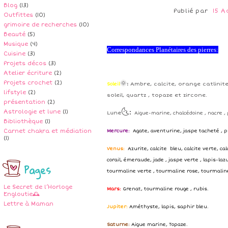
Blog
(13)
Publié par
15 A
Outfittes
(10)
grimoire de recherches
(10)
Beauté
(5)
Musique
(4)
Correspondances Planétaires des pierres:
Cuisine
(3)
Projets décos
(3)
Atelier écriture
(2)
Projets crochet
(2)
🌞:
Ambre, calcite, orange catlinite
Soleil
lifstyle
(2)
soleil, quartz , topaze et zircone.
présentation
(2)
🌜:
Astrologie et lune
(1)
Lune
Aigue-marine, chalcédoine , nacre , p
Bibliothèque
(1)
Carnet chakra et médiation
Mercure:
Agate, aventurine, jaspe tacheté , p
(1)
Venus:
Azurite, calcite bleu, calcite verte, ca
corail, émeraude, jade , jaspe verte , lapis-lazu
Pages
tourmaline verte , tourmaline rose, tourmalin
Le Secret de l’Horloge
Mars:
Grenat, tourmaline rouge , rubis.
Engloutie🕰️
Lettre à Maman
Jupiter:
Améthyste, lapis, saphir bleu.
Saturne:
Aigue marine, Topaze.