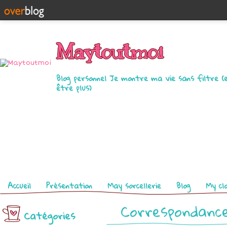
Maytoutmoi
Blog personnel Je montre ma vie sans filtre (
être plus)
Pages
Accueil
Présentation
May sorcellerie
Blog
My cl
Correspondance
Catégories