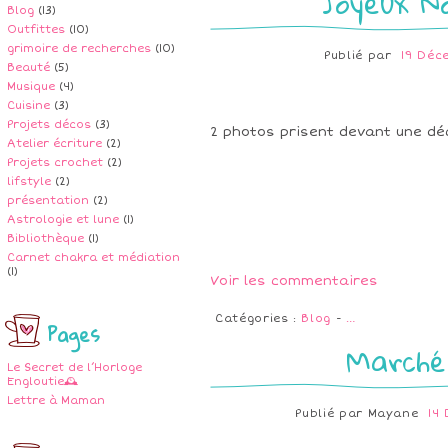
Joyeux No
Blog
(13)
Outfittes
(10)
grimoire de recherches
(10)
Publié par
19 Déc
Beauté
(5)
Musique
(4)
Cuisine
(3)
Projets décos
(3)
2 photos prisent devant une dé
Atelier écriture
(2)
Projets crochet
(2)
lifstyle
(2)
présentation
(2)
Astrologie et lune
(1)
Bibliothèque
(1)
Carnet chakra et médiation
(1)
Voir les commentaires
Catégories :
Blog
-
…
Pages
Marché
Le Secret de l’Horloge
Engloutie🕰️
Lettre à Maman
Publié par
Mayane
14