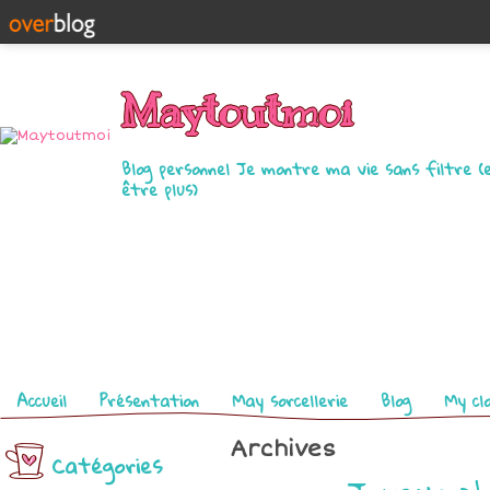
Maytoutmoi
Blog personnel Je montre ma vie sans filtre (
être plus)
Pages
Accueil
Présentation
May sorcellerie
Blog
My cl
Archives
Catégories