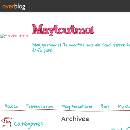
Maytoutmoi
Blog personnel Je montre ma vie sans filtre (
être plus)
Pages
Accueil
Présentation
May sorcellerie
Blog
My cl
Archives
Catégories