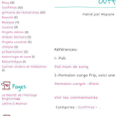
Outf
Blog
(13)
Outfittes
(10)
grimoire de recherches
(10)
Publié par
Mayane
Beauté
(5)
Musique
(4)
Cuisine
(3)
Projets décos
(3)
Atelier écriture
(2)
Projets crochet
(2)
lifstyle
(2)
Références:
présentation
(2)
Astrologie et lune
(1)
1- Pull:
Bibliothèque
(1)
Pull main de sang
Carnet chakra et médiation
(1)
2-Pontalon cargo frip, voici une
Pentalon cargot -Shein
Pages
Le Secret de l’Horloge
Voir les commentaires
Engloutie🕰️
Lettre à Maman
Catégories :
Outfittes
-
…