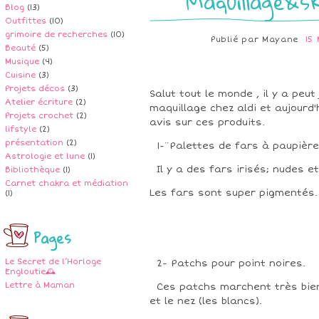
Maquillage&sk
Blog
(13)
Outfittes
(10)
grimoire de recherches
(10)
Publié par
Mayane
15
Beauté
(5)
Musique
(4)
Cuisine
(3)
Projets décos
(3)
Salut tout le monde , il y a peut
Atelier écriture
(2)
maquillage chez aldi et aujourd'
Projets crochet
(2)
avis sur ces produits.
lifstyle
(2)
présentation
(2)
1-¨Palettes de fars à paupière
Astrologie et lune
(1)
Il y a des fars irisés; nudes e
Bibliothèque
(1)
Carnet chakra et médiation
Les fars sont super pigmentés.
(1)
Pages
Le Secret de l’Horloge
2- Patchs pour point noires.
Engloutie🕰️
Lettre à Maman
Ces patchs marchent très bien. 
et le nez (les blancs).