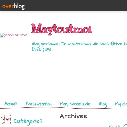
Maytoutmoi
Blog personnel Je montre ma vie sans filtre (
être plus)
Pages
Accueil
Présentation
May sorcellerie
Blog
My cl
Archives
Catégories