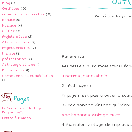
Outf
Blog
(13)
Outfittes
(10)
grimoire de recherches
(10)
Publié par
Mayane
Beauté
(5)
Musique
(4)
Cuisine
(3)
Projets décos
(3)
Atelier écriture
(2)
Projets crochet
(2)
lifstyle
(2)
Référence:
présentation
(2)
Astrologie et lune
(1)
1-Lunette vinted mais voici l'équ
Bibliothèque
(1)
lunettes jaune-shein
Carnet chakra et médiation
(1)
2- Pull rayer :
Frip, je n'est pas trouver d'équi
Pages
3- Sac banane vintage qui vient 
Le Secret de l’Horloge
Engloutie🕰️
sac bananes vintage cuire
Lettre à Maman
4-Pantalon vintage de frip auss