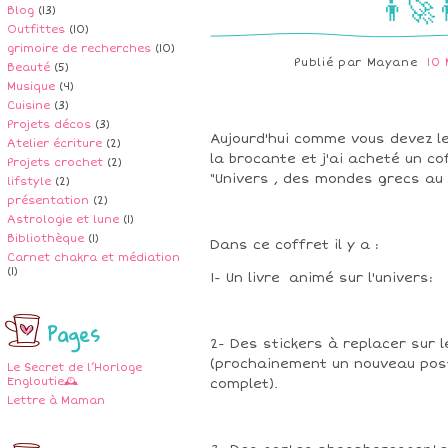
👨‍🚀
Blog
(13)
Outfittes
(10)
grimoire de recherches
(10)
Publié par
Mayane
10
Beauté
(5)
Musique
(4)
Cuisine
(3)
Projets décos
(3)
Aujourd'hui comme vous devez le
Atelier écriture
(2)
la brocante et j'ai acheté un c
Projets crochet
(2)
"Univers , des mondes grecs au 
lifstyle
(2)
présentation
(2)
Astrologie et lune
(1)
Bibliothèque
(1)
Dans ce coffret il y a :
Carnet chakra et médiation
(1)
1- Un livre animé sur l'univers:
Pages
2- Des stickers à replacer sur l
(prochainement un nouveau pos
Le Secret de l’Horloge
Engloutie🕰️
complet).
Lettre à Maman