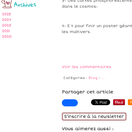
3- Des cartes phosphorescente
Archives
dans le cosmos:
2025
2024
2023
4- E t pour finir un poster géa
2021
les multivers.
2020
Voir les commentaires
Catégories :
Blog
-
…
Partager cet article
S'inscrire à la newsletter
Vous aimerez aussi :