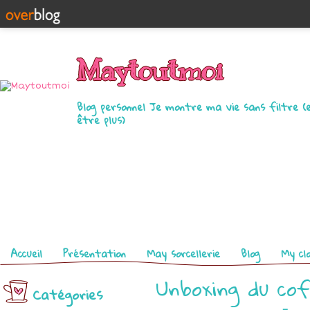
Maytoutmoi
Blog personnel Je montre ma vie sans filtre (
être plus)
Pages
Accueil
Présentation
May sorcellerie
Blog
My cl
Unboxing du cof
Catégories