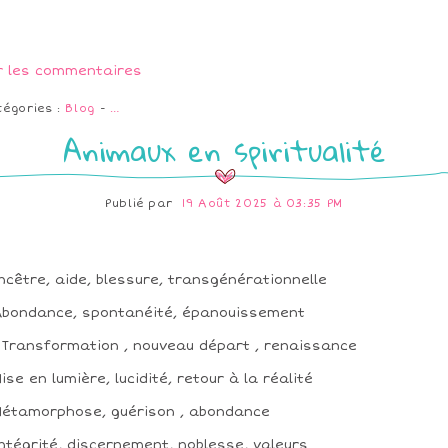
r les commentaires
tégories :
Blog
-
…
Animaux en spiritualité
Publié par
19 Août 2025 à 03:35 PM
ncêtre, aide, blessure, transgénérationnelle
Abondance, spontanéité, épanouissement
⬛Transformation , nouveau départ , renaissance
Mise en lumière, lucidité, retour à la réalité
Métamorphose, guérison , abondance
Intégrité, discernement, noblesse, valeurs