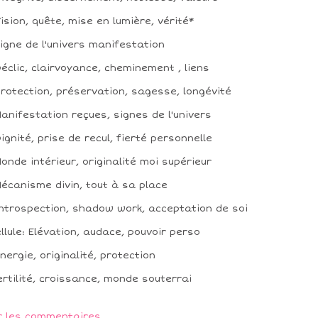
Vision, quête, mise en lumière, vérité*
Signe de l'univers manifestation
 Déclic, clairvoyance, cheminement , liens
Protection, préservation, sagesse, longévité
Manifestation reçues, signes de l'univers
Dignité, prise de recul, fierté personnelle
Monde intérieur, originalité moi supérieur
Mécanisme divin, tout à sa place
Introspection, shadow work, acceptation de soi
ellule: Elévation, audace, pouvoir perso
Energie, originalité, protection
ertilité, croissance, monde souterrai
r les commentaires