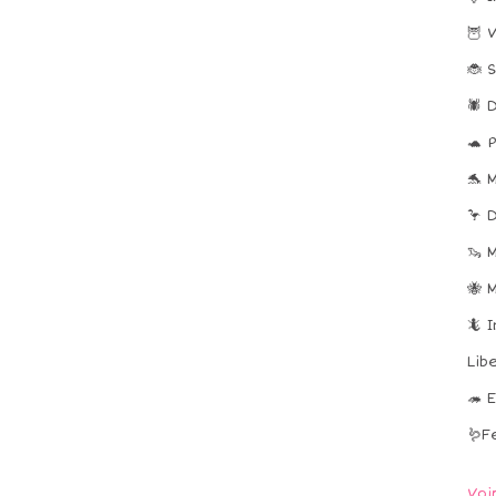
🦉 
🐞 
🕷️
🐢 
🐬 
🦩 
🦦 
🐝 
🦎 
Lib
🦔 
🪱F
Voi