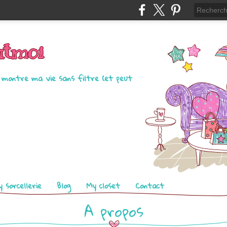
utmoi
e montre ma vie sans filtre (et peut
 sorcellerie
Blog
My closet
Contact
A propos