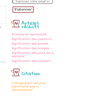
m
a
i
l
Articles
récents
s
Animaux en spiritualité
Signification des papillons
Signification des plumes
Signification des bougies
Signification des jours de la
semaine
Signification des couleurs
Citation
"L'imagination est plus
importante que la
connaissance"