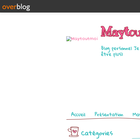
Mayto
Blog personnel J
être plus)
Pages
Accueil
Présentation
May
Catégories