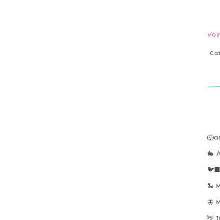
Voi
Ca
🐺a
🐇 
🐦‍
🐍 
🦋 
🦌 