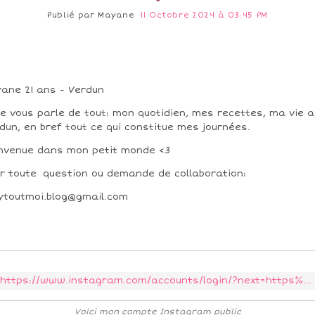
Publié par
Mayane
11 Octobre 2024 à 03:45 PM
ane 21 ans - Verdun
 je vous parle de tout: mon quotidien, mes recettes, ma vie a
dun, en bref tout ce qui constitue mes journées.
nvenue dans mon petit monde <3
r toute question ou demande de collaboration:
toutmoi.blog@gmail.com
https://www.instagram.com/accounts/login/?next=https%3A%2F%2Fwww.instagram.com%2Fm.ayannnnnnnne%2F&is_from_rle
Voici mon compte Instagram public