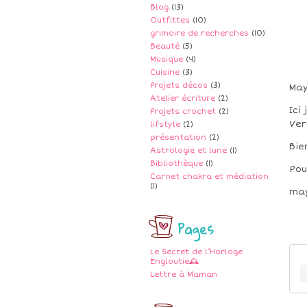
Blog
(13)
Outfittes
(10)
grimoire de recherches
(10)
Beauté
(5)
Musique
(4)
Cuisine
(3)
Projets décos
(3)
May
Atelier écriture
(2)
Ici
Projets crochet
(2)
Ver
lifstyle
(2)
présentation
(2)
Bie
Astrologie et lune
(1)
Bibliothèque
(1)
Pou
Carnet chakra et médiation
(1)
may
Pages
Le Secret de l’Horloge
Engloutie🕰️
Lettre à Maman