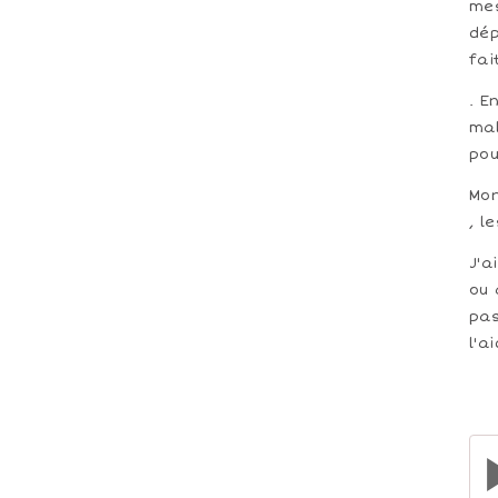
mes
dép
fai
. E
mal
pou
Mon
, l
J'a
ou 
pas
l'a